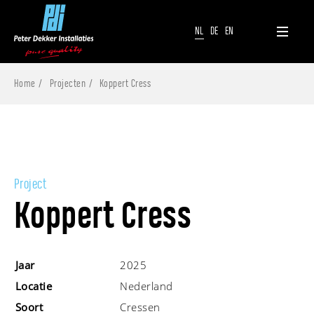
NL
DE
EN
Home
Projecten
Koppert Cress
Project
Koppert Cress
Jaar
2025
Locatie
Nederland
Soort
Cressen