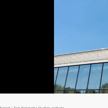
ybeleid
Een Panorama Studios website