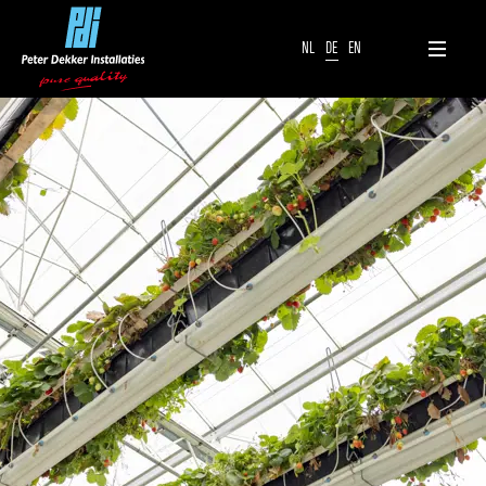
NL
DE
EN